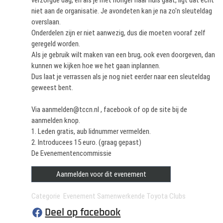
verzorgde dag, en als je met honger naar huis gaat, ligt dat echt
niet aan de organisatie. Je avondeten kan je na zo'n sleuteldag
overslaan.
Onderdelen zijn er niet aanwezig, dus die moeten vooraf zelf
geregeld worden.
Als je gebruik wilt maken van een brug, ook even doorgeven, dan
kunnen we kijken hoe we het gaan inplannen.
Dus laat je verrassen als je nog niet eerder naar een sleuteldag
geweest bent.
Via aanmelden@tccn.nl , facebook of op de site bij de
aanmelden knop.
1. Leden gratis, aub lidnummer vermelden.
2. Introducees 15 euro. (graag gepast)
De Evenementencommissie
Aanmelden voor dit evenement
Categorie Evenement Samenwerkende Toyota Clubs
Deel op facebook