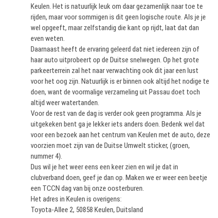
Keulen. Het is natuurlijk leuk om daar gezamenlijk naar toe te
rijden, maar voor sommigen is dit geen logische route. Als je je
wel opgeeft, maar zelfstandig die kant op rijdt, laat dat dan
even weten.
Daarnaast heeft de ervaring geleerd dat niet iedereen zijn of
haar auto uitprobeert op de Duitse snelwegen. Op het grote
parkeerterrein zal het naar verwachting ook dit jaar een lust
voor het oog zijn. Natuurlijk is er binnen ook altijd het nodige te
doen, want de voormalige verzameling uit Passau doet toch
altijd weer watertanden.
Voor de rest van de dag is verder ook geen programma. Als je
uitgekeken bent ga je lekker iets anders doen. Bedenk wel dat
voor een bezoek aan het centrum van Keulen met de auto, deze
voorzien moet zijn van de Duitse Umwelt sticker, (groen,
nummer 4).
Dus wil je het weer eens een keer zien en wil je dat in
clubverband doen, geef je dan op. Maken we er weer een beetje
een TCCN dag van bij onze oosterburen.
Het adres in Keulen is overigens:
Toyota-Allee 2, 50858 Keulen, Duitsland