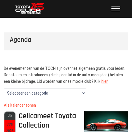
Ga
Toyota Celica Club Nederland
NEDERLAND'S GROOTSTE CLUB VAN CELICA
naar
LIEFHEBBERS SINDS 1987
de
inhoud
Agenda
De evenementen van de TCCN zijn over het algemeen gratis voor leden.
Donateurs en introducees (die bij een lid in de auto meerijden) betalen
een kleine bijdrage. Lid worden van onze mooie club? Klik
hier
!
Als kalender tonen
Celicameet Toyota
05
Collection
sep
2026