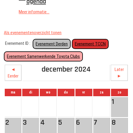
agenda
Meer informatie...
Als evenementenoverzicht tonen
Evenement ID :
Evenement Derden
Evenement TCCN
Evenement Samenwerkende Toyota Clubs
december 2024
◄
Later
Eerder
►
ma
di
wo
do
vr
za
zo
1
2
3
4
5
6
7
8