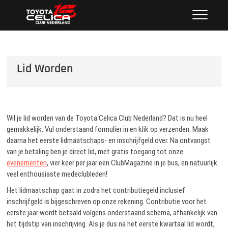
Ga
Toyota Celica Club Nederland
NEDERLAND'S GROOTSTE CLUB VAN CELICA
naar
LIEFHEBBERS SINDS 1987
de
inhoud
Lid Worden
Wil je lid worden van de Toyota Celica Club Nederland? Dat is nu heel
gemakkelijk. Vul onderstaand formulier in en klik op verzenden. Maak
daarna het eerste lidmaatschaps- en inschrijfgeld over. Na ontvangst
van je betaling ben je direct lid, met gratis toegang tot onze
evenementen
, vier keer per jaar een ClubMagazine in je bus, en natuurlijk
veel enthousiaste medeclubleden!
Het lidmaatschap gaat in zodra het contributiegeld inclusief
inschrijfgeld is bijgeschreven op onze rekening. Contributie voor het
eerste jaar wordt betaald volgens onderstaand schema, afhankelijk van
het tijdstip van inschrijving. Als je dus na het eerste kwartaal lid wordt,