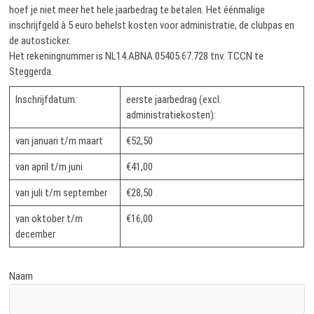
hoef je niet meer het hele jaarbedrag te betalen. Het éénmalige
inschrijfgeld à 5 euro behelst kosten voor administratie, de clubpas en
de autosticker.
Het rekeningnummer is NL14.ABNA.05405.67.728 tnv. TCCN te
Steggerda.
Inschrijfdatum:
eerste jaarbedrag (excl.
administratiekosten):
van januari t/m maart
€52,50
van april t/m juni
€41,00
van juli t/m september
€28,50
van oktober t/m
€16,00
december
Naam