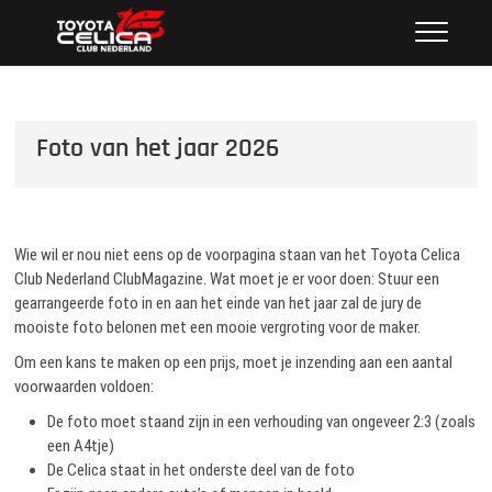
Ga
Toyota Celica Club
NEDERLAND'S GROOTSTE CLUB VAN CELICA
naar
LIEFHEBBERS SINDS 1987
Nederland
de
inhoud
Foto van het jaar 2026
Wie wil er nou niet eens op de voorpagina staan van het Toyota Celica
Club Nederland ClubMagazine. Wat moet je er voor doen: Stuur een
gearrangeerde foto in en aan het einde van het jaar zal de jury de
mooiste foto belonen met een mooie vergroting voor de maker.
Om een kans te maken op een prijs, moet je inzending aan een aantal
voorwaarden voldoen:
De foto moet staand zijn in een verhouding van ongeveer 2:3 (zoals
een A4tje)
De Celica staat in het onderste deel van de foto