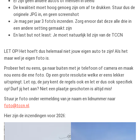
Er zijn geen andere auto’s of mensen in beeld
De kwaliteit moet hoog genoeg zijn om af te drukken. Stuur dus de
originele JPG in, en geen screenshot
Je mag per jaar 3 foto’s inzenden. Zorg ervoor dat deze alle drie in
een andere setting gemaakt zijn
En last but not least: Je moet natuurlijk lid zijn van de TCCN
LET OP! Het hoeft dus helemaal niet jouw eigen auto te zijn! Als het
maar wel je eigen foto is.
Probeer het nu eens, ga naar buiten met je telefoon of camera en maak
nou eens die ene foto. Op een grote resolutie welke er eens lekker
uitspringt. Let op, de jury kent de regels ook en let er dus ook specifiek
op! Durf jij het aan? Niet een plaatje geschoten is altijd mis!
Stuur je foto onder vermelding van je naam en lidnummer naar
foto@tccn.nl
.
Hier zijn de inzendingen voor 2026: