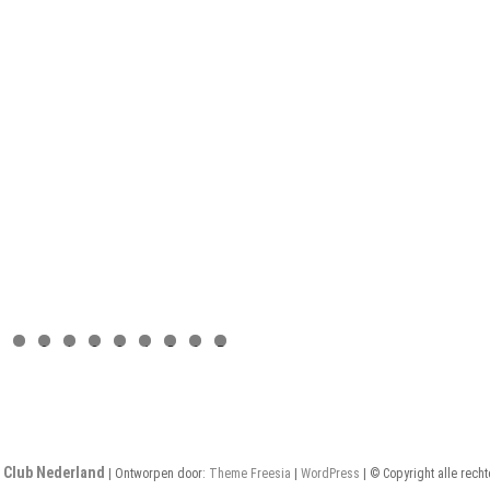
0
1
2
3
4
5
6
7
a Club Nederland
| Ontworpen door:
Theme Freesia
|
WordPress
| © Copyright alle rec