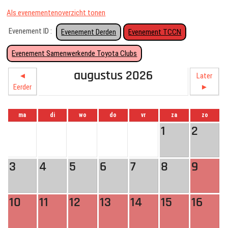
Als evenementenoverzicht tonen
Evenement ID :
Evenement Derden
Evenement TCCN
Evenement Samenwerkende Toyota Clubs
augustus 2026
◄
Later
Eerder
►
ma
di
wo
do
vr
za
zo
1
2
3
4
5
6
7
8
9
10
11
12
13
14
15
16