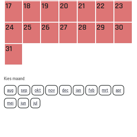
17
18
19
20
21
22
23
24
25
26
27
28
29
30
31
Kies maand:
aug
sep
okt
nov
dec
jan
feb
mrt
apr
mei
jun
jul