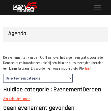
Ga
Toyota Celica Club Nederland
NEDERLAND'S GROOTSTE CLUB VAN CELICA
naar
LIEFHEBBERS SINDS 1987
de
inhoud
Agenda
De evenementen van de TCCN zijn over het algemeen gratis voor leden.
Donateurs en introducees (die bij een lid in de auto meerijden) betalen
een kleine bijdrage. Lid worden van onze mooie club? Klik
hier
!
Huidige categorie : EvenementDerden
Als kalender tonen
Geen evenement gevonden