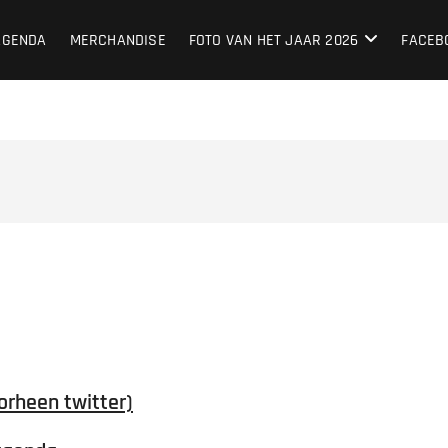
lub Nederland
LIEFHEBBERS SINDS 1987
AGENDA
MERCHANDISE
FOTO VAN HET JAAR 2026
FACEB
orheen twitter)