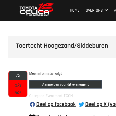
Ga
Toyota Celica C
NEDERLAND'S GROOTSTE CLUB VAN CELICA 
naar
HOME
OVER ONS
de
inhoud
Toertocht Hoogezand/Siddeburen
Meer informatie volgt
25
okt
Aanmelden voor dit evenement
2026
Categorie Evenement TCCN
Deel op facebook
Deel op X (vo