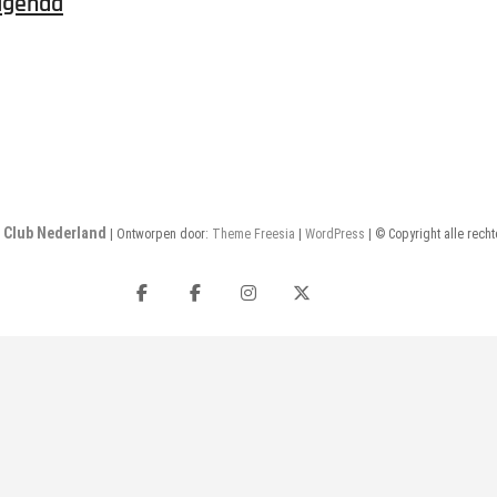
agenda
a Club Nederland
| Ontworpen door:
Theme Freesia
|
WordPress
| © Copyright alle rec
Facebook
Facebook
Instagram
X
Home
(besloten
Threads
Bluesky
groep)