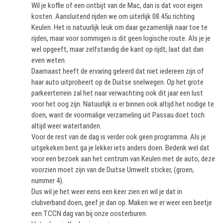
Wil je koffie of een ontbijt van de Mac, dan is dat voor eigen
kosten. Aansluitend rijden we om uiterlijk 08.45u richting
Keulen. Het is natuurlijk leuk om daar gezamenlijk naar toe te
rijden, maar voor sommigen is dit geen logische route. Als je je
wel opgeeft, maar zelfstandig die kant op rijdt, laat dat dan
even weten.
Daarnaast heeft de ervaring geleerd dat niet iedereen zijn of
haar auto uitprobeert op de Duitse snelwegen. Op het grote
parkeerterrein zal het naar verwachting ook dit jaar een lust
voor het oog zijn. Natuurlijk is er binnen ook altijd het nodige te
doen, want de voormalige verzameling uit Passau doet toch
altijd weer watertanden.
Voor de rest van de dag is verder ook geen programma. Als je
uitgekeken bent ga je lekker iets anders doen. Bedenk wel dat
voor een bezoek aan het centrum van Keulen met de auto, deze
voorzien moet zijn van de Duitse Umwelt sticker, (groen,
nummer 4).
Dus wil je het weer eens een keer zien en wil je dat in
clubverband doen, geef je dan op. Maken we er weer een beetje
een TCCN dag van bij onze oosterburen.