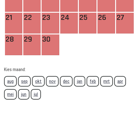
21
22
23
24
25
26
27
28
29
30
Kies maand:
aug
sep
okt
nov
dec
jan
feb
mrt
apr
mei
jun
jul