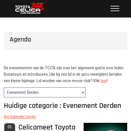
Ga
Toyota Celica Club Nederland
NEDERLAND'S GROOTSTE CLUB VAN CELICA
naar
LIEFHEBBERS SINDS 1987
de
inhoud
Agenda
De evenementen van de TCCN zijn over het algemeen gratis voor leden.
Donateurs en introducees (die bij een lid in de auto meerijden) betalen
een kleine bijdrage. Lid worden van onze mooie club? Klik
hier
!
Huidige categorie : Evenement Derden
Als kalender tonen
Celicameet Toyota
05