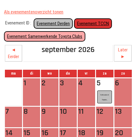
Als evenementenoverzicht tonen
Evenement ID :
Evenement Derden
Evenement TCCN
Evenement Samenwerkende Toyota Clubs
september 2026
◄
Later
Eerder
►
ma
di
wo
do
vr
za
zo
1
2
3
4
5
6
Celicameet
Toyota...
7
8
9
10
11
12
13
14
15
16
17
18
19
20