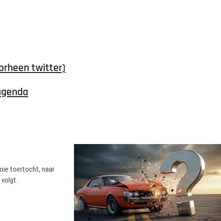
orheen twitter)
agenda
oie toertocht, naar
 volgt.