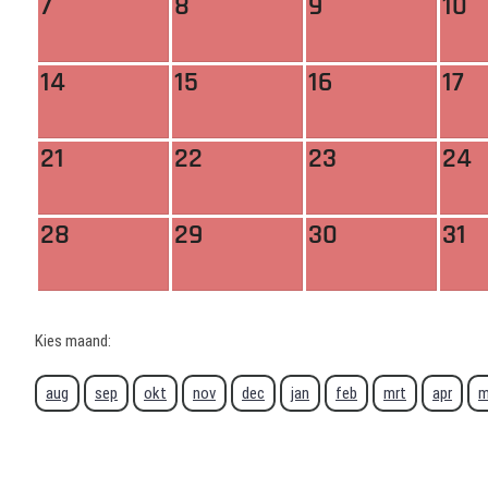
7
8
9
10
14
15
16
17
21
22
23
24
28
29
30
31
Kies maand:
aug
sep
okt
nov
dec
jan
feb
mrt
apr
m