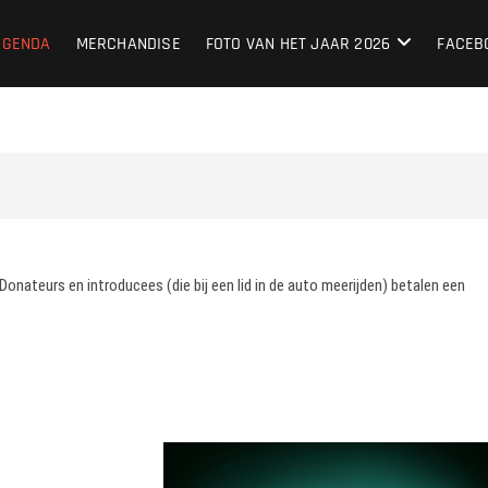
lub Nederland
LIEFHEBBERS SINDS 1987
AGENDA
MERCHANDISE
FOTO VAN HET JAAR 2026
FACEB
nateurs en introducees (die bij een lid in de auto meerijden) betalen een