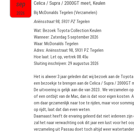
sep
Celica / Supra / 2000GT meet, Keulen
Bij McDonalds Tegelen (Verzamelen)
2026
Ariënsstraat 98, 5931 PZ Tegelen
Wat: Bezoek Toyota Collection Keulen
Wanneer: Zaterdag 5 september 2026
Waar: McDonalds Tegelen
Adres: Ariënsstraat 98, 5931 PZ Tegelen
Hoe laat: Let op, vertrek 08.45u
Sluiting inschrijven: 29 augustus 2026
Het is alweer 3 jaar geleden dat wij bezoek aan de Toyota
een bezoekje te brengen aan de Celica / Supra / 2000GT 
De uitvoering is gelijk aan die van 2023.. We verzamelen o
of een ontbijt van de Mac, dan is dat voor eigen kosten. Aa
om daar gezamenlijk naar toe te rijden, maar voor sommigen
op rijdt, laat dat dan even weten.
Daarnaast heeft de ervaring geleerd dat niet iedereen zij
zal het naar verwachting ook dit jaar een lust voor het oog
verzameling uit Passau doet toch altijd weer watertanden