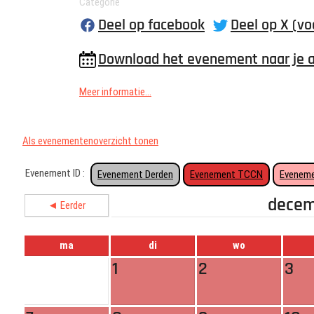
Categorie
Deel op facebook
Deel op X (vo
Download het evenement naar je 
Meer informatie...
Als evenementenoverzicht tonen
Evenement ID :
Evenement Derden
Evenement TCCN
Eveneme
decem
◄ Eerder
ma
di
wo
1
2
3