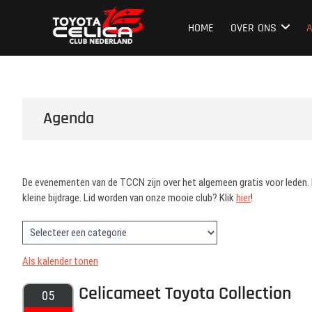
Ga
Toyota Celica C
NEDERLAND'S GROOTSTE CLUB VAN CELICA 
naar
HOME
OVER ONS
de
inhoud
Agenda
De evenementen van de TCCN zijn over het algemeen gratis voor leden. Do
kleine bijdrage. Lid worden van onze mooie club? Klik
hier
!
Als kalender tonen
Celicameet Toyota Collection
05