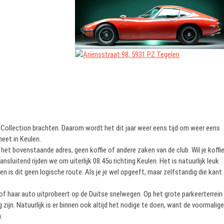
 Collection brachten. Daarom wordt het dit jaar weer eens tijd om weer eens
meet in Keulen.
p het bovenstaande adres, geen koffie of andere zaken van de club. Wil je koffi
nsluitend rijden we om uiterlijk 08.45u richting Keulen. Het is natuurlijk leuk
 is dit geen logische route. Als je je wel opgeeft, maar zelfstandig die kant
n of haar auto uitprobeert op de Duitse snelwegen. Op het grote parkeerterrein
 zijn. Natuurlijk is er binnen ook altijd het nodige te doen, want de voormalige
.