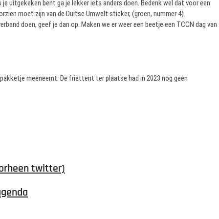
 je uitgekeken bent ga je lekker iets anders doen. Bedenk wel dat voor een
rzien moet zijn van de Duitse Umwelt sticker, (groen, nummer 4).
lubverband doen, geef je dan op. Maken we er weer een beetje een TCCN dag van
chpakketje meeneemt. De friettent ter plaatse had in 2023 nog geen
orheen twitter)
agenda