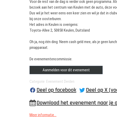
Voor de rest van de dag is verder ook geen programma. Als
bezoek aan het centrum van Keulen met de auto, deze voo
Dus wil je het weer eens een keer zien en wil je dat in c
bij onze oosterburen.
Het adres in Keulen is overigens:
Toyota-Allee 2, 50858 Keulen, Duitsland
Oh ja, nog één ding: Neem cash geld mee, als je geen lun
pinapparaat.
De evenementencommissie.
Aanmelden voor dit evenement
Categorie Evenement Derden
Deel op facebook
Deel op X (vo
Download het evenement naar je 
Meer informatie...