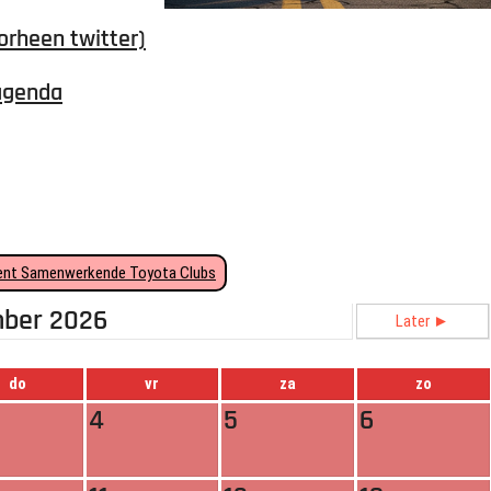
orheen twitter)
agenda
nt Samenwerkende Toyota Clubs
ber 2026
Later ►
do
vr
za
zo
4
5
6