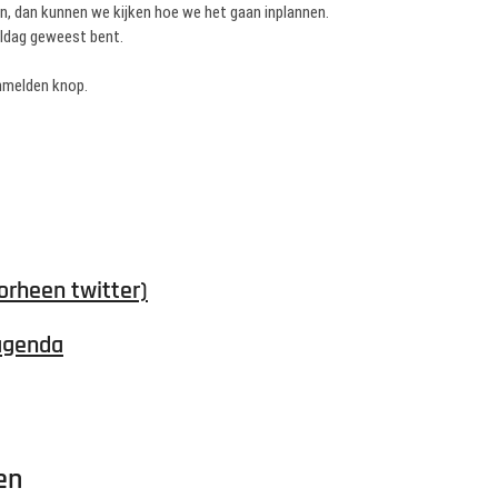
en, dan kunnen we kijken hoe we het gaan inplannen.
teldag geweest bent.
anmelden knop.
orheen twitter)
agenda
en