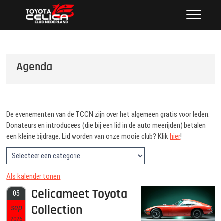
Ga
Toyota Celica Club Nederland
NEDERLAND'S GROOTSTE CLUB VAN CELICA
naar
LIEFHEBBERS SINDS 1987
de
inhoud
Agenda
De evenementen van de TCCN zijn over het algemeen gratis voor leden.
Donateurs en introducees (die bij een lid in de auto meerijden) betalen
een kleine bijdrage. Lid worden van onze mooie club? Klik
hier
!
Als kalender tonen
Celicameet Toyota
05
Collection
sep
2026