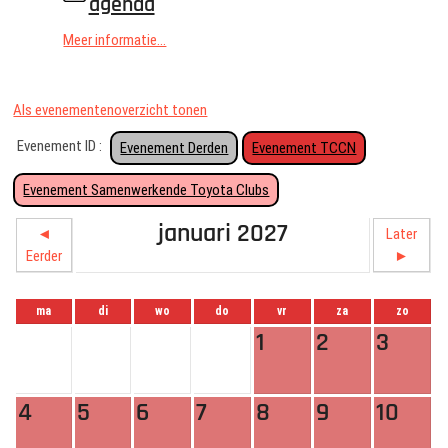
agenda
Meer informatie...
Als evenementenoverzicht tonen
Evenement ID :
Evenement Derden
Evenement TCCN
Evenement Samenwerkende Toyota Clubs
januari 2027
◄
Later
Eerder
►
ma
di
wo
do
vr
za
zo
1
2
3
4
5
6
7
8
9
10