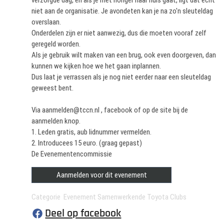
verzorgde dag, en als je met honger naar huis gaat, ligt dat echt
niet aan de organisatie. Je avondeten kan je na zo'n sleuteldag
overslaan.
Onderdelen zijn er niet aanwezig, dus die moeten vooraf zelf
geregeld worden.
Als je gebruik wilt maken van een brug, ook even doorgeven, dan
kunnen we kijken hoe we het gaan inplannen.
Dus laat je verrassen als je nog niet eerder naar een sleuteldag
geweest bent.
Via aanmelden@tccn.nl , facebook of op de site bij de
aanmelden knop.
1. Leden gratis, aub lidnummer vermelden.
2. Introducees 15 euro. (graag gepast)
De Evenementencommissie
Aanmelden voor dit evenement
Categorie Evenement Samenwerkende Toyota Clubs
Deel op facebook