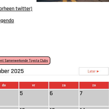
orheen twitter)
agenda
nt Samenwerkende Toyota Clubs
ber 2025
Later ►
do
vr
za
zo
5
6
7