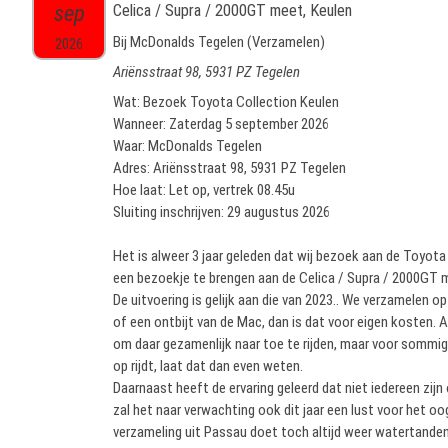
sep
Celica / Supra / 2000GT meet, Keulen
Bij McDonalds Tegelen (Verzamelen)
2026
Ariënsstraat 98, 5931 PZ Tegelen
Wat: Bezoek Toyota Collection Keulen
Wanneer: Zaterdag 5 september 2026
Waar: McDonalds Tegelen
Adres: Ariënsstraat 98, 5931 PZ Tegelen
Hoe laat: Let op, vertrek 08.45u
Sluiting inschrijven: 29 augustus 2026
Het is alweer 3 jaar geleden dat wij bezoek aan de Toyota
een bezoekje te brengen aan de Celica / Supra / 2000GT 
De uitvoering is gelijk aan die van 2023.. We verzamelen o
of een ontbijt van de Mac, dan is dat voor eigen kosten. Aa
om daar gezamenlijk naar toe te rijden, maar voor sommigen
op rijdt, laat dat dan even weten.
Daarnaast heeft de ervaring geleerd dat niet iedereen zij
zal het naar verwachting ook dit jaar een lust voor het oog
verzameling uit Passau doet toch altijd weer watertanden