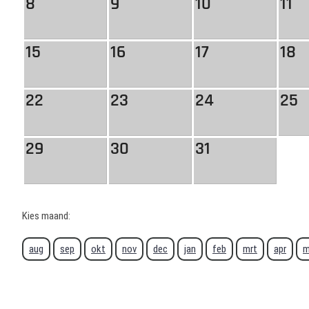
8
9
10
11
15
16
17
18
22
23
24
25
29
30
31
Kies maand:
aug
sep
okt
nov
dec
jan
feb
mrt
apr
m