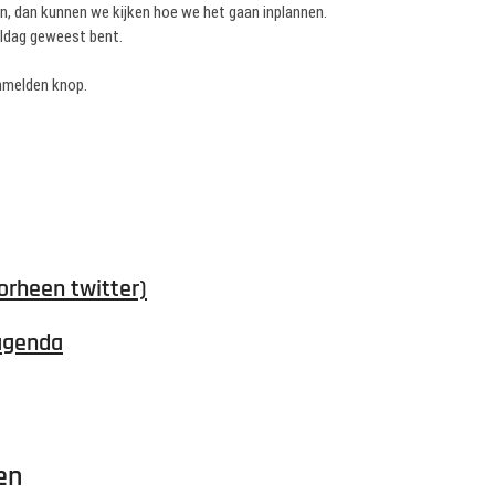
en, dan kunnen we kijken hoe we het gaan inplannen.
teldag geweest bent.
anmelden knop.
orheen twitter)
agenda
en