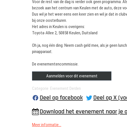
Voor de rest van de dag is verder ook geen programma. Als
bezoek aan het centrum van Keulen met de auto, deze voo
Dus wil je het weer eens een keer zien en wil je dat in c
bij onze oosterburen.
Het adres in Keulen is overigens:
Toyota-Allee 2, 50858 Keulen, Duitsland
Oh ja, nog één ding: Neem cash geld mee, als je geen lun
pinapparaat.
De evenementencommissie.
Aanmelden voor dit evenement
Categorie Evenement Derden
Deel op facebook
Deel op X (vo
Download het evenement naar je 
Meer informatie...