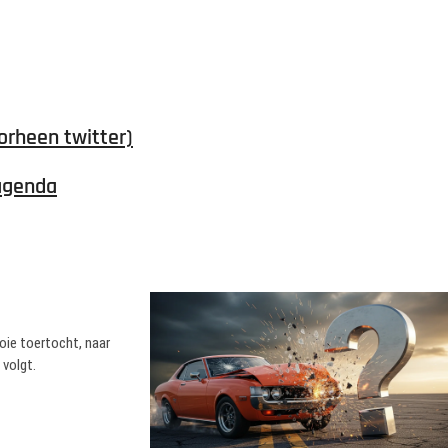
orheen twitter)
agenda
oie toertocht, naar
 volgt.