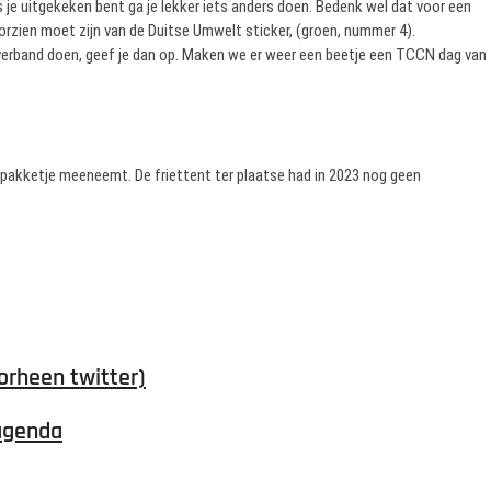
 je uitgekeken bent ga je lekker iets anders doen. Bedenk wel dat voor een
rzien moet zijn van de Duitse Umwelt sticker, (groen, nummer 4).
lubverband doen, geef je dan op. Maken we er weer een beetje een TCCN dag van
chpakketje meeneemt. De friettent ter plaatse had in 2023 nog geen
orheen twitter)
agenda