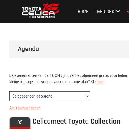
Ga
Toyota Celica C
NEDERLAND'S GROOTSTE CLUB VAN CELICA 
naar
HOME
OVER ONS
de
inhoud
Agenda
De evenementen van de TCCN zijn over het algemeen gratis voor leden. Do
kleine bijdrage. Lid worden van onze mooie club? Klik
hier
!
Als kalender tonen
Celicameet Toyota Collection
05