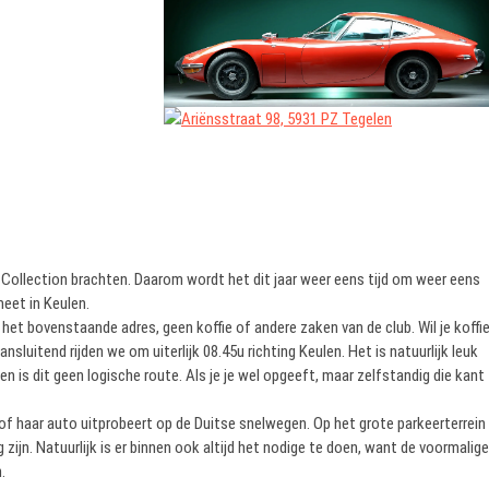
 Collection brachten. Daarom wordt het dit jaar weer eens tijd om weer eens
meet in Keulen.
p het bovenstaande adres, geen koffie of andere zaken van de club. Wil je koffi
nsluitend rijden we om uiterlijk 08.45u richting Keulen. Het is natuurlijk leuk
 is dit geen logische route. Als je je wel opgeeft, maar zelfstandig die kant
n of haar auto uitprobeert op de Duitse snelwegen. Op het grote parkeerterrein
 zijn. Natuurlijk is er binnen ook altijd het nodige te doen, want de voormalige
.