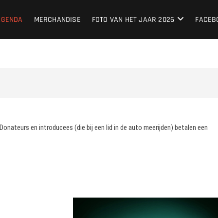
lub Nederland
LIEFHEBBERS SINDS 1987
AGENDA
MERCHANDISE
FOTO VAN HET JAAR 2026
FACEB
nateurs en introducees (die bij een lid in de auto meerijden) betalen een