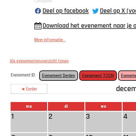
Categorie
Deel op facebook
Deel op X (vo
Download het evenement naar je 
Meer informatie...
Als evenementenoverzicht tonen
Evenement ID :
Evenement Derden
Evenement TCCN
Eveneme
decem
◄ Eerder
ma
di
wo
1
2
3
4