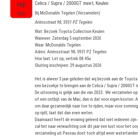
sep
Celica / Supra / 2000GT meet, Keulen
Bij McDonalds Tegelen (Verzamelen)
2026
Ariënsstraat 98, 5931 PZ Tegelen
Wat: Bezoek Toyota Collection Keulen
Wanneer: Zaterdag 5 september 2026
Waar: McDonalds Tegelen
Adres: Ariënsstraat 98, 5931 PZ Tegelen
Hoe laat: Let op, vertrek 08.45u
Sluiting inschrijven: 29 augustus 2026
Het is alweer 3 jaar geleden dat wij bezoek aan de Toyota
een bezoekje te brengen aan de Celica / Supra / 2000GT 
De uitvoering is gelijk aan die van 2023.. We verzamelen o
of een ontbijt van de Mac, dan is dat voor eigen kosten. Aa
om daar gezamenlijk naar toe te rijden, maar voor sommigen
op rijdt, laat dat dan even weten.
Daarnaast heeft de ervaring geleerd dat niet iedereen zij
zal het naar verwachting ook dit jaar een lust voor het oog
verzameling uit Passau doet toch altijd weer watertanden