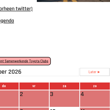
orheen twitter)
agenda
nt Samenwerkende Toyota Clubs
ber 2026
Later ►
do
vr
za
zo
2
3
4