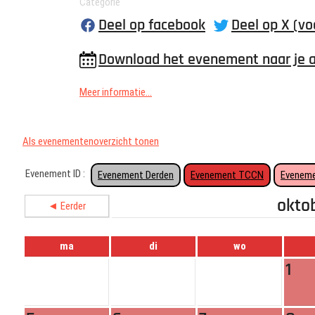
Categorie
Deel op facebook
Deel op X (vo
Download het evenement naar je 
Meer informatie...
Als evenementenoverzicht tonen
Evenement ID :
Evenement Derden
Evenement TCCN
Eveneme
okto
◄ Eerder
ma
di
wo
1