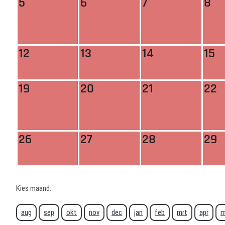
5
6
7
8
12
13
14
15
19
20
21
22
26
27
28
29
Kies maand:
aug
sep
okt
nov
dec
jan
feb
mrt
apr
m