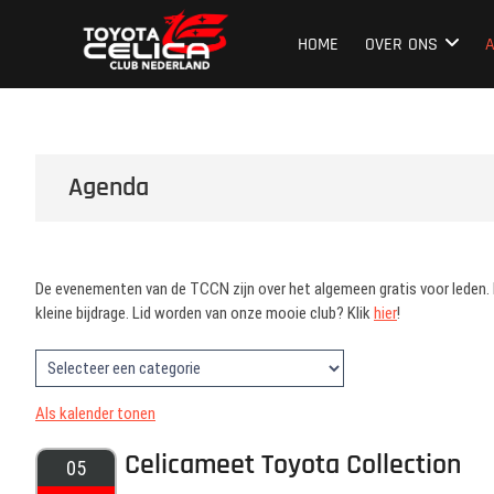
Ga
Toyota Celica C
NEDERLAND'S GROOTSTE CLUB VAN CELICA 
naar
HOME
OVER ONS
de
inhoud
Agenda
De evenementen van de TCCN zijn over het algemeen gratis voor leden. Do
kleine bijdrage. Lid worden van onze mooie club? Klik
hier
!
Als kalender tonen
Celicameet Toyota Collection
05