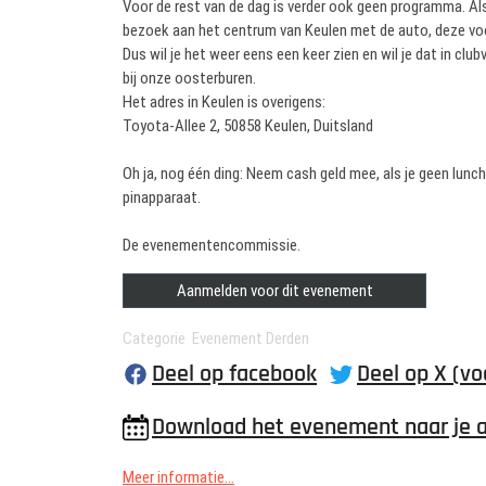
Voor de rest van de dag is verder ook geen programma. Als
bezoek aan het centrum van Keulen met de auto, deze voo
Dus wil je het weer eens een keer zien en wil je dat in c
bij onze oosterburen.
Het adres in Keulen is overigens:
Toyota-Allee 2, 50858 Keulen, Duitsland
Oh ja, nog één ding: Neem cash geld mee, als je geen lun
pinapparaat.
De evenementencommissie.
Aanmelden voor dit evenement
Categorie Evenement Derden
Deel op facebook
Deel op X (vo
Download het evenement naar je 
Meer informatie...