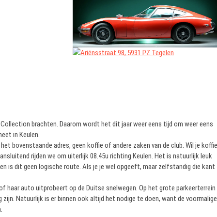
 Collection brachten. Daarom wordt het dit jaar weer eens tijd om weer eens
meet in Keulen.
p het bovenstaande adres, geen koffie of andere zaken van de club. Wil je koffi
nsluitend rijden we om uiterlijk 08.45u richting Keulen. Het is natuurlijk leuk
 is dit geen logische route. Als je je wel opgeeft, maar zelfstandig die kant
n of haar auto uitprobeert op de Duitse snelwegen. Op het grote parkeerterrein
 zijn. Natuurlijk is er binnen ook altijd het nodige te doen, want de voormalige
.