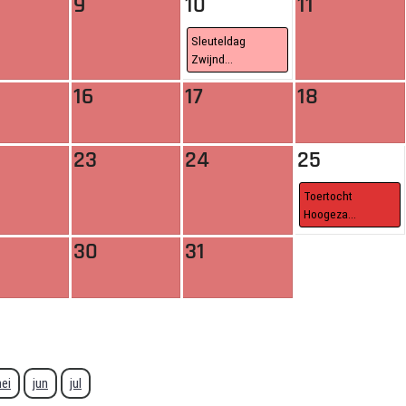
9
10
11
Sleuteldag
Zwijnd...
16
17
18
23
24
25
Toertocht
Hoogeza...
30
31
ei
jun
jul