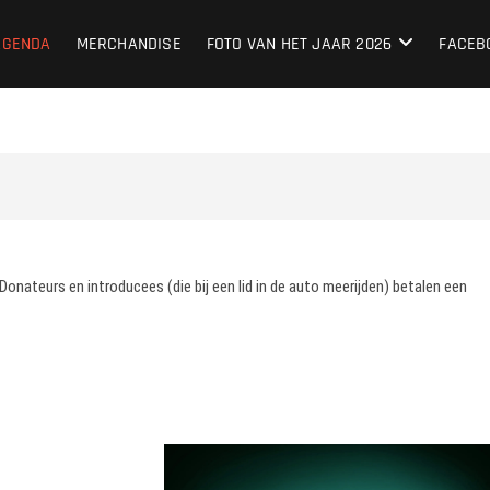
lub Nederland
LIEFHEBBERS SINDS 1987
AGENDA
MERCHANDISE
FOTO VAN HET JAAR 2026
FACEB
nateurs en introducees (die bij een lid in de auto meerijden) betalen een