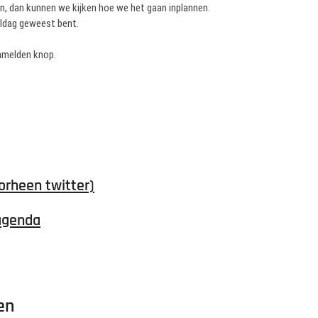
en, dan kunnen we kijken hoe we het gaan inplannen.
teldag geweest bent.
anmelden knop.
orheen twitter)
agenda
en