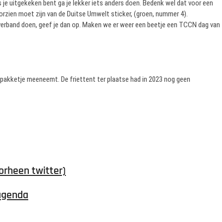
 je uitgekeken bent ga je lekker iets anders doen. Bedenk wel dat voor een
rzien moet zijn van de Duitse Umwelt sticker, (groen, nummer 4).
lubverband doen, geef je dan op. Maken we er weer een beetje een TCCN dag van
chpakketje meeneemt. De friettent ter plaatse had in 2023 nog geen
orheen twitter)
agenda