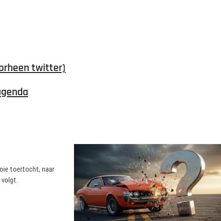
orheen twitter)
agenda
oie toertocht, naar
 volgt.