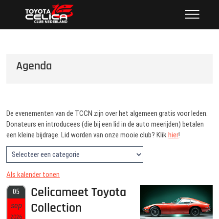
Ga
Toyota Celica Club Nederland
NEDERLAND'S GROOTSTE CLUB VAN CELICA
naar
LIEFHEBBERS SINDS 1987
de
inhoud
Agenda
De evenementen van de TCCN zijn over het algemeen gratis voor leden.
Donateurs en introducees (die bij een lid in de auto meerijden) betalen
een kleine bijdrage. Lid worden van onze mooie club? Klik
hier
!
Als kalender tonen
Celicameet Toyota
05
Collection
sep
2026