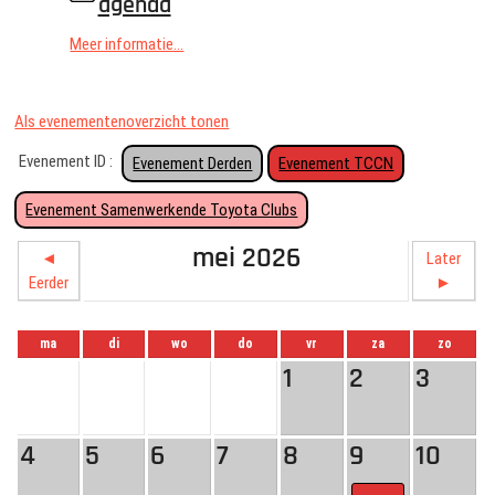
agenda
Meer informatie...
Als evenementenoverzicht tonen
Evenement ID :
Evenement Derden
Evenement TCCN
Evenement Samenwerkende Toyota Clubs
mei 2026
◄
Later
Eerder
►
ma
di
wo
do
vr
za
zo
1
2
3
4
5
6
7
8
9
10