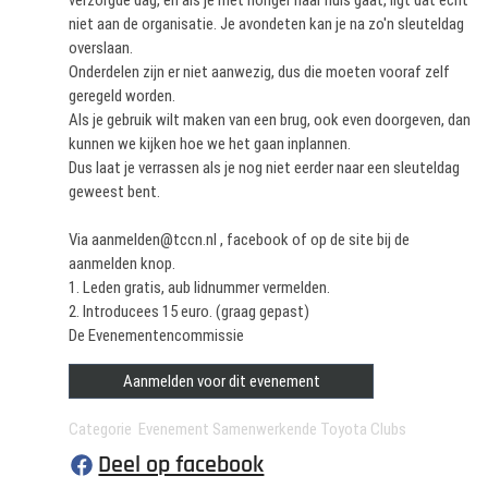
verzorgde dag, en als je met honger naar huis gaat, ligt dat echt
niet aan de organisatie. Je avondeten kan je na zo'n sleuteldag
overslaan.
Onderdelen zijn er niet aanwezig, dus die moeten vooraf zelf
geregeld worden.
Als je gebruik wilt maken van een brug, ook even doorgeven, dan
kunnen we kijken hoe we het gaan inplannen.
Dus laat je verrassen als je nog niet eerder naar een sleuteldag
geweest bent.
Via aanmelden@tccn.nl , facebook of op de site bij de
aanmelden knop.
1. Leden gratis, aub lidnummer vermelden.
2. Introducees 15 euro. (graag gepast)
De Evenementencommissie
Aanmelden voor dit evenement
Categorie Evenement Samenwerkende Toyota Clubs
Deel op facebook