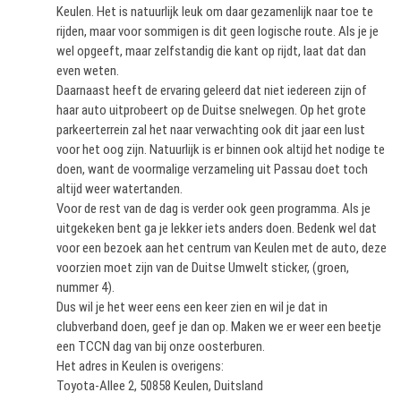
Keulen. Het is natuurlijk leuk om daar gezamenlijk naar toe te
rijden, maar voor sommigen is dit geen logische route. Als je je
wel opgeeft, maar zelfstandig die kant op rijdt, laat dat dan
even weten.
Daarnaast heeft de ervaring geleerd dat niet iedereen zijn of
haar auto uitprobeert op de Duitse snelwegen. Op het grote
parkeerterrein zal het naar verwachting ook dit jaar een lust
voor het oog zijn. Natuurlijk is er binnen ook altijd het nodige te
doen, want de voormalige verzameling uit Passau doet toch
altijd weer watertanden.
Voor de rest van de dag is verder ook geen programma. Als je
uitgekeken bent ga je lekker iets anders doen. Bedenk wel dat
voor een bezoek aan het centrum van Keulen met de auto, deze
voorzien moet zijn van de Duitse Umwelt sticker, (groen,
nummer 4).
Dus wil je het weer eens een keer zien en wil je dat in
clubverband doen, geef je dan op. Maken we er weer een beetje
een TCCN dag van bij onze oosterburen.
Het adres in Keulen is overigens:
Toyota-Allee 2, 50858 Keulen, Duitsland