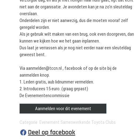
verzorgde dag, en als je met honger naar huis gaat, ligt dat echt
niet aan de organisatie. Je avondeten kan je na zo'n sleuteldag
overslaan.
Onderdelen zijn er niet aanwezig, dus die moeten vooraf zelf
geregeld worden.
Als je gebruik wilt maken van een brug, ook even doorgeven, dan
kunnen we kijken hoe we het gaan inplannen.
Dus laat je verrassen als je nog niet eerder naar een sleuteldag
geweest bent.
Via aanmelden@tccn.nl , facebook of op de site bij de
aanmelden knop.
1. Leden gratis, aub lidnummer vermelden.
2. Introducees 15 euro. (graag gepast)
De Evenementencommissie
Aanmelden voor dit evenement
Categorie Evenement Samenwerkende Toyota Clubs
Deel op facebook