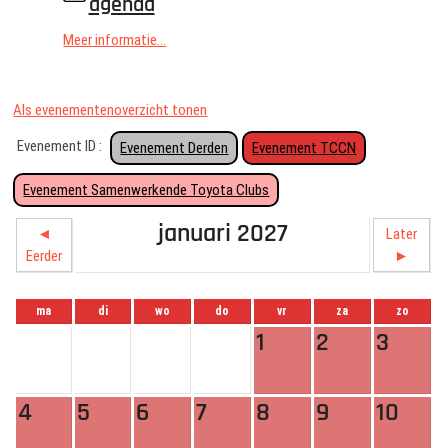
agenda
Meer informatie...
Als evenementenoverzicht tonen
Evenement ID :
Evenement Derden
Evenement TCCN
Evenement Samenwerkende Toyota Clubs
januari 2027
◄
Later
Eerder
►
ma
di
wo
do
vr
za
zo
1
2
3
4
5
6
7
8
9
10