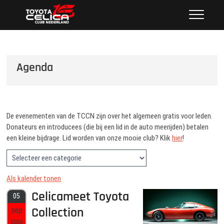
Ga
Toyota Celica Club Nederland
NEDERLAND'S GROOTSTE CLUB VAN CELICA
naar
LIEFHEBBERS SINDS 1987
de
inhoud
Agenda
De evenementen van de TCCN zijn over het algemeen gratis voor leden.
Donateurs en introducees (die bij een lid in de auto meerijden) betalen
een kleine bijdrage. Lid worden van onze mooie club? Klik
hier
!
Als kalender tonen
Celicameet Toyota
05
Collection
sep
2026