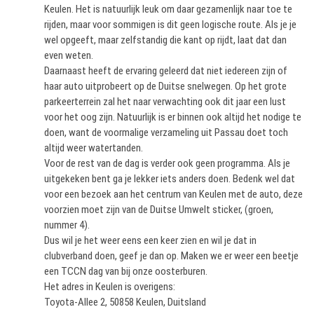
Keulen. Het is natuurlijk leuk om daar gezamenlijk naar toe te
rijden, maar voor sommigen is dit geen logische route. Als je je
wel opgeeft, maar zelfstandig die kant op rijdt, laat dat dan
even weten.
Daarnaast heeft de ervaring geleerd dat niet iedereen zijn of
haar auto uitprobeert op de Duitse snelwegen. Op het grote
parkeerterrein zal het naar verwachting ook dit jaar een lust
voor het oog zijn. Natuurlijk is er binnen ook altijd het nodige te
doen, want de voormalige verzameling uit Passau doet toch
altijd weer watertanden.
Voor de rest van de dag is verder ook geen programma. Als je
uitgekeken bent ga je lekker iets anders doen. Bedenk wel dat
voor een bezoek aan het centrum van Keulen met de auto, deze
voorzien moet zijn van de Duitse Umwelt sticker, (groen,
nummer 4).
Dus wil je het weer eens een keer zien en wil je dat in
clubverband doen, geef je dan op. Maken we er weer een beetje
een TCCN dag van bij onze oosterburen.
Het adres in Keulen is overigens:
Toyota-Allee 2, 50858 Keulen, Duitsland