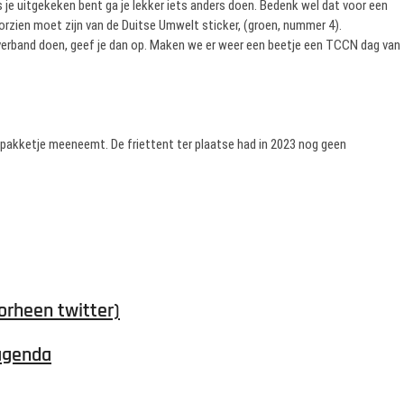
 je uitgekeken bent ga je lekker iets anders doen. Bedenk wel dat voor een
rzien moet zijn van de Duitse Umwelt sticker, (groen, nummer 4).
lubverband doen, geef je dan op. Maken we er weer een beetje een TCCN dag van
chpakketje meeneemt. De friettent ter plaatse had in 2023 nog geen
orheen twitter)
agenda