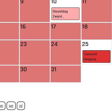
9
10
11
Sleuteldag
Zwijnd...
16
17
18
23
24
25
Toertocht
Hoogeza...
30
31
ei
jun
jul