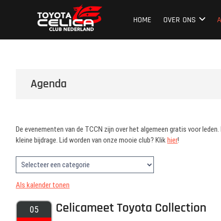
Ga
Toyota Celica C
NEDERLAND'S GROOTSTE CLUB VAN CELICA 
naar
HOME
OVER ONS
de
inhoud
Agenda
De evenementen van de TCCN zijn over het algemeen gratis voor leden. Do
kleine bijdrage. Lid worden van onze mooie club? Klik
hier
!
Als kalender tonen
Celicameet Toyota Collection
05