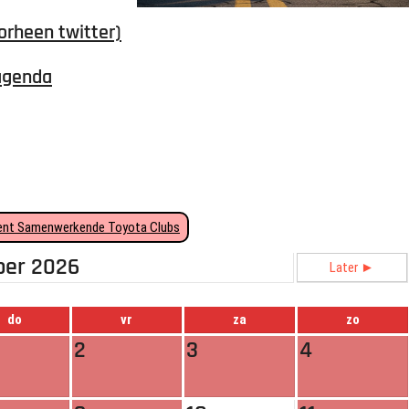
orheen twitter)
agenda
nt Samenwerkende Toyota Clubs
ber 2026
Later ►
do
vr
za
zo
2
3
4