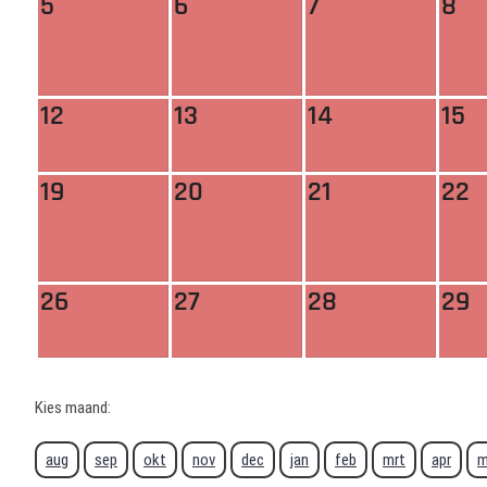
5
6
7
8
12
13
14
15
19
20
21
22
26
27
28
29
Kies maand:
aug
sep
okt
nov
dec
jan
feb
mrt
apr
m