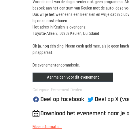
Voor de rest van de dag is verder ook geen programma. Als
bezoek aan het centrum van Keulen met de auto, deze voo
Dus wil je het weer eens een keer zien en wil je dat in c
bij onze oosterburen.
Het adres in Keulen is overigens:
Toyota-Allee 2, 50858 Keulen, Duitsland
Oh ja, nog één ding: Neem cash geld mee, als je geen lun
pinapparaat.
De evenementencommissie.
Aanmelden voor dit evenement
Categorie Evenement Derden
Deel op facebook
Deel op X (vo
Download het evenement naar je 
Meer informatie...