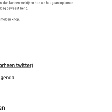
en, dan kunnen we kijken hoe we het gaan inplannen.
teldag geweest bent.
anmelden knop.
orheen twitter)
agenda
en