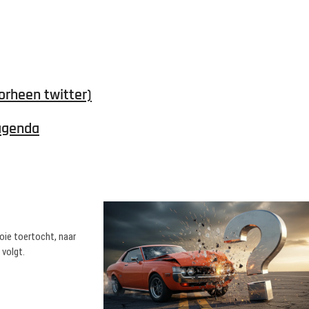
orheen twitter)
agenda
oie toertocht, naar
 volgt.