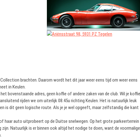
 Collection brachten. Daarom wordt het dit jaar weer eens tijd om weer eens
meet in Keulen.
p het bovenstaande adres, geen koffie of andere zaken van de club. Wil je koffi
nsluitend rijden we om uiterlijk 08.45u richting Keulen. Het is natuurlijk leuk
 is dit geen logische route. Als je je wel opgeeft, maar zelfstandig die kant
n of haar auto uitprobeert op de Duitse snelwegen. Op het grote parkeerterrein
 zijn. Natuurlijk is er binnen ook altijd het nodige te doen, want de voormalige
.