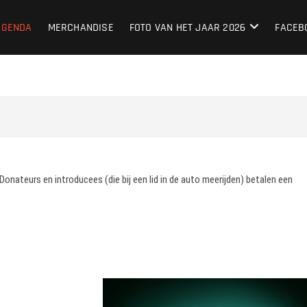
lub Nederland
LIEFHEBBERS SINDS 1987
AGENDA
MERCHANDISE
FOTO VAN HET JAAR 2026
FACEB
nateurs en introducees (die bij een lid in de auto meerijden) betalen een