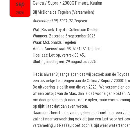
sep
Celica / Supra / 2000GT meet, Keulen
Bij McDonalds Tegelen (Verzamelen)
2026
Ariënsstraat 98, 5931 PZ Tegelen
Wat: Bezoek Toyota Collection Keulen
Wanneer: Zaterdag 5 september 2026
Waar: McDonalds Tegelen
Adres: Ariënsstraat 98, 5931 PZ Tegelen
Hoe laat: Let op, vertrek 08.45u
Sluiting inschrijven: 29 augustus 2026
Het is alweer 3 jaar geleden dat wij bezoek aan de Toyota
een bezoekje te brengen aan de Celica / Supra / 2000GT 
De uitvoering is gelijk aan die van 2023.. We verzamelen o
of een ontbijt van de Mac, dan is dat voor eigen kosten. Aa
om daar gezamenlijk naar toe te rijden, maar voor sommigen
op rijdt, laat dat dan even weten.
Daarnaast heeft de ervaring geleerd dat niet iedereen zij
zal het naar verwachting ook dit jaar een lust voor het oog
verzameling uit Passau doet toch altijd weer watertanden