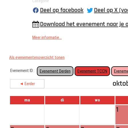
Categorie
Deel op facebook
Deel op X (vo
Download het evenement naar je 
Meer informatie...
Als evenementenoverzicht tonen
Evenement ID :
Evenement Derden
Evenement TCCN
Eveneme
okto
◄ Eerder
ma
di
wo
1